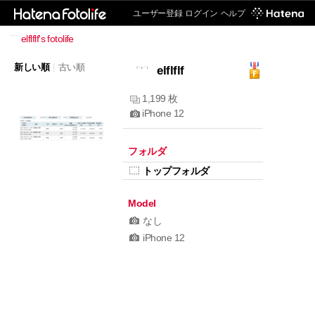
ユーザー登録
ログイン
ヘルプ
elflflf's fotolife
新しい順
|
古い順
elflflf
1,199 枚
iPhone 12
フォルダ
トップフォルダ
Model
なし
iPhone 12