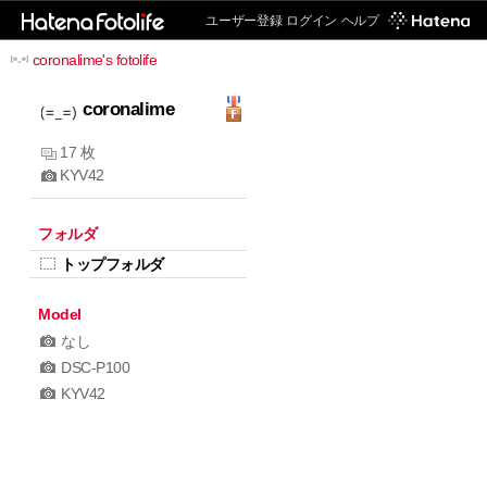
ユーザー登録
ログイン
ヘルプ
coronalime's fotolife
coronalime
17 枚
KYV42
フォルダ
トップフォルダ
Model
なし
DSC-P100
KYV42