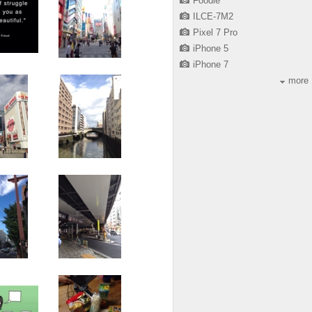
Foodie
ILCE-7M2
Pixel 7 Pro
iPhone 5
iPhone 7
more