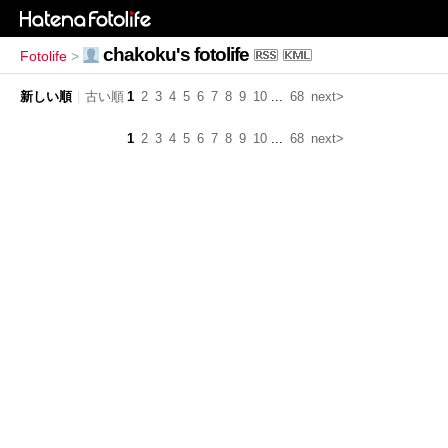
chakoku's fotolife
Fotolife
>
新しい順
|
古い順
1
2
3
4
5
6
7
8
9
10
...
68
next>
1
2
3
4
5
6
7
8
9
10
...
68
next>