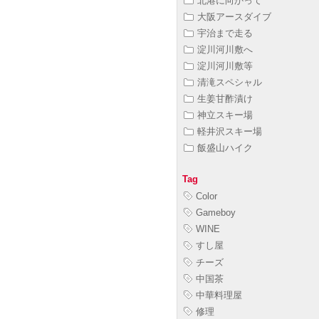
北港に向かって
大阪アースダイブ
宇治まで走る
淀川河川敷へ
淀川河川敷等
清滝スペシャル
生姜甘酢漬け
神立スキー場
軽井沢スキー場
飯盛山ハイク
Tag
Color
Gameboy
WINE
すし屋
チーズ
中国茶
中華料理屋
修理