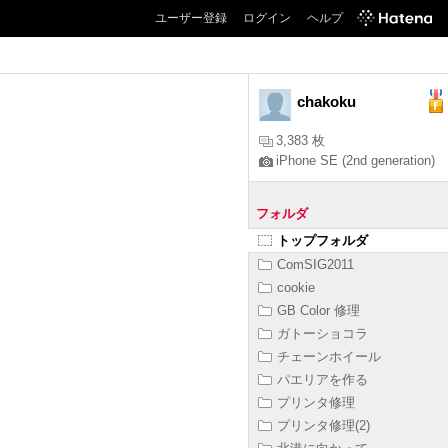
ユーザー登録
ログイン
ヘルプ
chakoku
3,383 枚
iPhone SE (2nd generation)
フォルダ
トップフォルダ
ComSIG2011
cookie
GB Color 修理
ガトーショコラ
チェーンホイール
パエリアを作る
プリンタ修理
プリンタ修理(2)