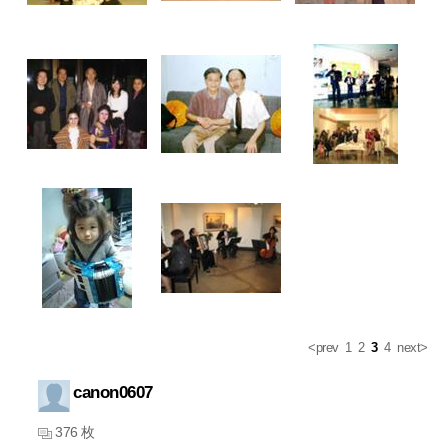
<prev
1
2
3
4
next>
canon0607
376 枚