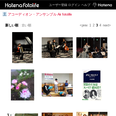
ユーザー登録
ログイン
ヘルプ
アコーディオン・アンサンブル Air fotolife
新しい順
|
古い順
<prev
1
2
3
4
next>