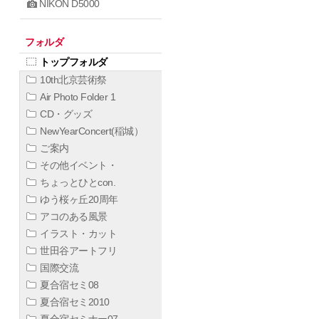
NIKON D5000
フォルダ
トップフォルダ
10th北京芸術祭
Air Photo Folder 1
CD・グッズ
NewYearConcert(稲城）
ご案内
その他イベント・
ちょっとひとcon.
ゆう桜ヶ丘20周年
アコのある風景
イラスト・カット
世田谷アートフリ
国際交流
夏合宿セミ08
夏合宿セミ2010