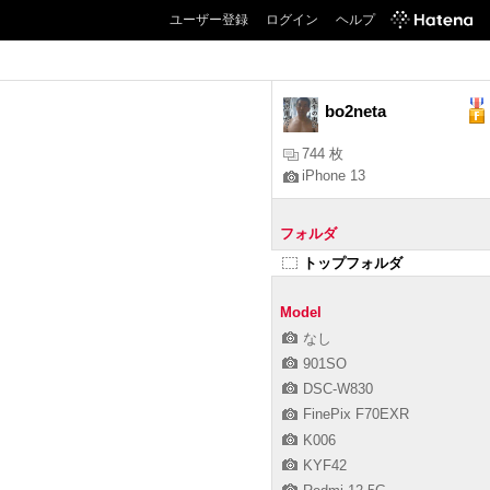
ユーザー登録
ログイン
ヘルプ
bo2neta
744 枚
iPhone 13
フォルダ
トップフォルダ
Model
なし
901SO
DSC-W830
FinePix F70EXR
K006
KYF42