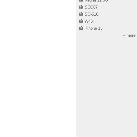
Redmi 12 5G
SCG07
SO-51C
W43H
iPhone 13
more