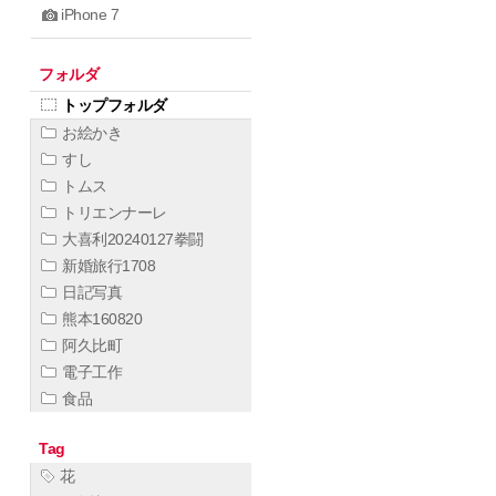
iPhone 7
フォルダ
トップフォルダ
お絵かき
すし
トムス
トリエンナーレ
大喜利20240127拳闘
新婚旅行1708
日記写真
熊本160820
阿久比町
電子工作
食品
Tag
花