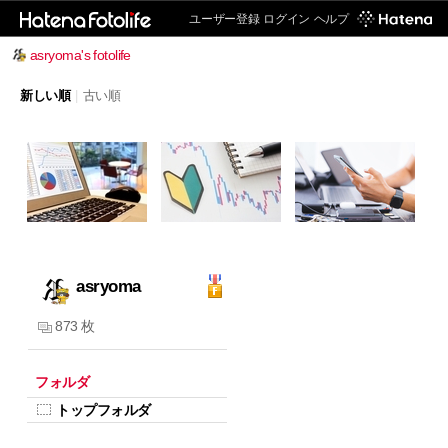
ユーザー登録
ログイン
ヘルプ
asryoma's fotolife
新しい順
|
古い順
asryoma
873 枚
フォルダ
トップフォルダ