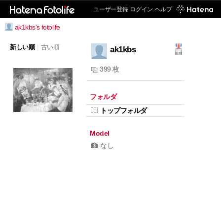
ユーザー登録
ログイン
ヘルプ
ak1kbs's fotolife
新しい順
|
古い順
ak1kbs
399 枚
フォルダ
トップフォルダ
Model
なし