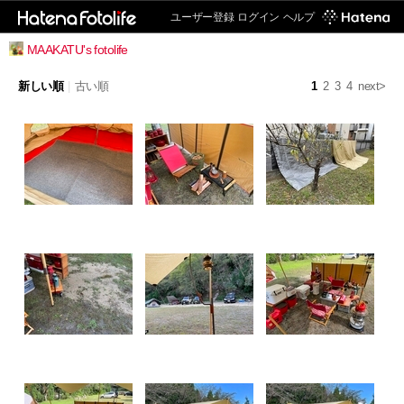
ユーザー登録
ログイン
ヘルプ
MAAKATU's fotolife
新しい順
|
古い順
1
2
3
4
next>