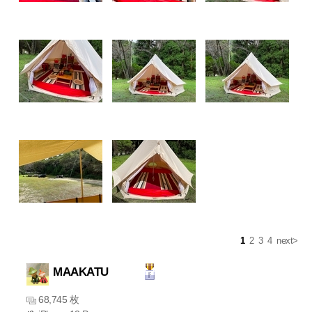
1
2
3
4
next>
MAAKATU
68,745 枚