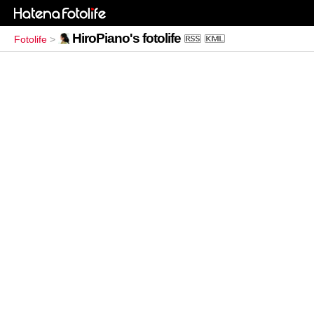
HiroPiano's fotolife
Fotolife
>