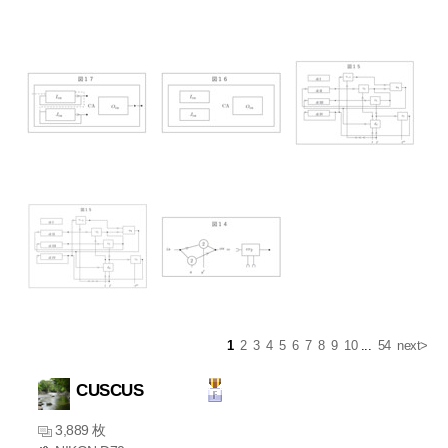
1
2
3
4
5
6
7
8
9
10
...
54
next>
CUSCUS
3,889 枚