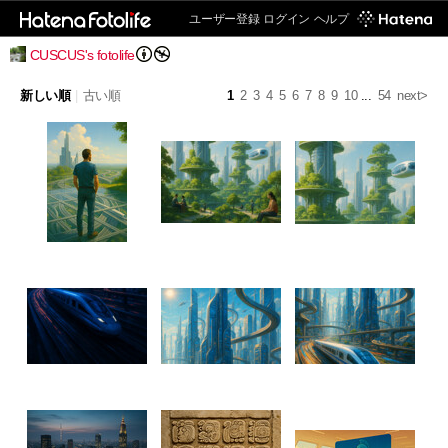
ユーザー登録
ログイン
ヘルプ
CUSCUS's fotolife
新しい順
|
古い順
1
2
3
4
5
6
7
8
9
10
...
54
next>