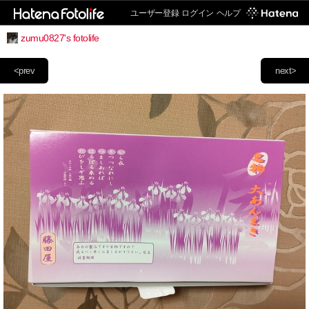
ユーザー登録
ログイン
ヘルプ
zumu0827's fotolife
<prev
next>