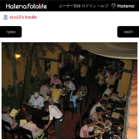
ユーザー登録
ログイン
ヘルプ
zico10's fotolife
<prev
next>