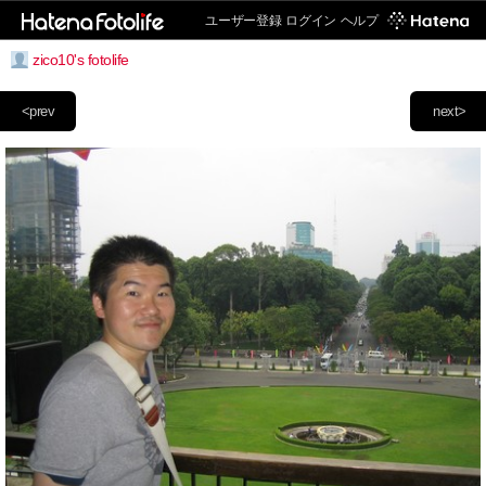
ユーザー登録
ログイン
ヘルプ
zico10's fotolife
<prev
next>