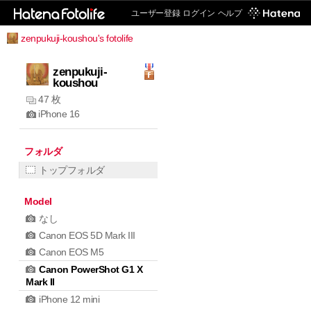
ユーザー登録
ログイン
ヘルプ
zenpukuji-koushou's fotolife
zenpukuji-
koushou
47 枚
iPhone 16
フォルダ
トップフォルダ
Model
なし
Canon EOS 5D Mark III
Canon EOS M5
Canon PowerShot G1 X
Mark II
iPhone 12 mini