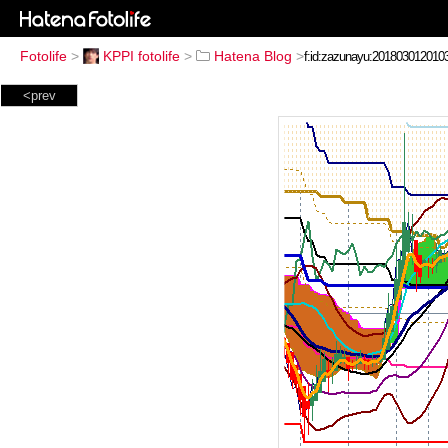
Fotolife
>
KPPI fotolife
>
Hatena Blog
>
<prev