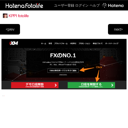
ユーザー登録
ログイン
ヘルプ
KPPI fotolife
<prev
next>