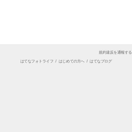
規約違反を通報する
はてなフォトライフ
/
はじめての方へ
/
はてなブログ