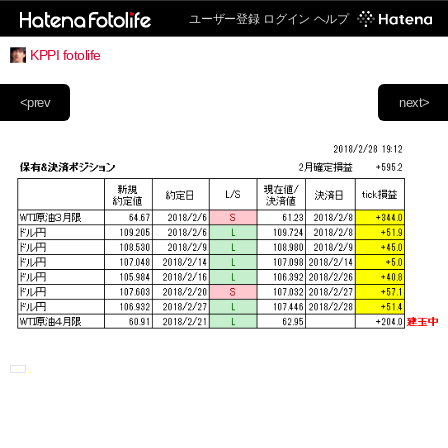
ユーザー登録
ログイン
ヘルプ
KPPI fotolife
<prev
next>