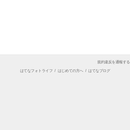
規約違反を通報する
はてなフォトライフ
/
はじめての方へ
/
はてなブログ