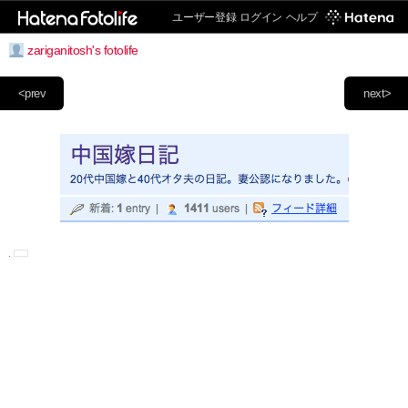
ユーザー登録
ログイン
ヘルプ
zariganitosh's fotolife
<prev
next>