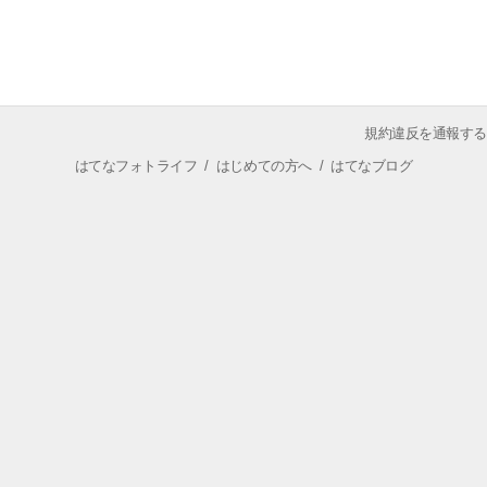
規約違反を通報する
はてなフォトライフ
/
はじめての方へ
/
はてなブログ