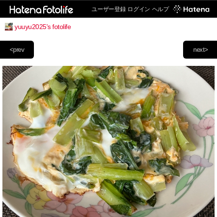
ユーザー登録
ログイン
ヘルプ
yuuyu2025's fotolife
<prev
next>