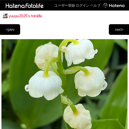
ユーザー登録
ログイン
ヘルプ
yuuyu2025's fotolife
<prev
next>