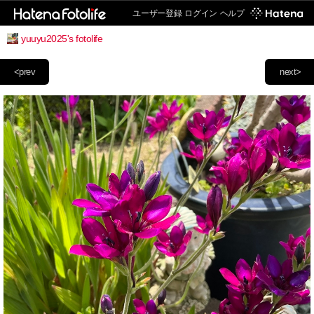
ユーザー登録
ログイン
ヘルプ
yuuyu2025's fotolife
<prev
next>