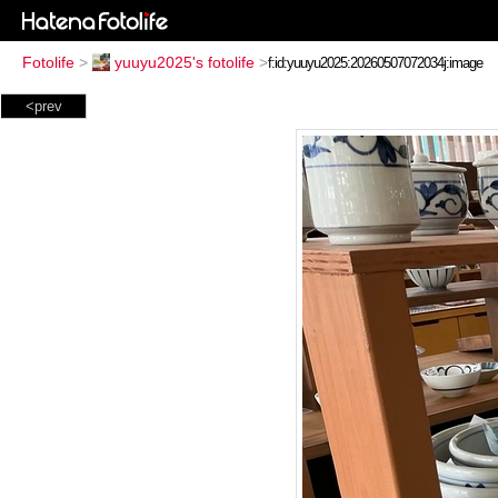
Fotolife
>
yuuyu2025's fotolife
>
<prev