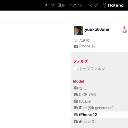
ユーザー登録
ログイン
ヘルプ
yuuko00oha
719 枚
iPhone 12
フォルダ
トップフォルダ
Model
なし
ILCE-7M3
ILCE-9
iPad (6th generation)
iPhone 12
iPhone X