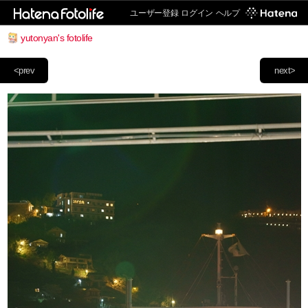
ユーザー登録
ログイン
ヘルプ
yutonyan's fotolife
<prev
next>