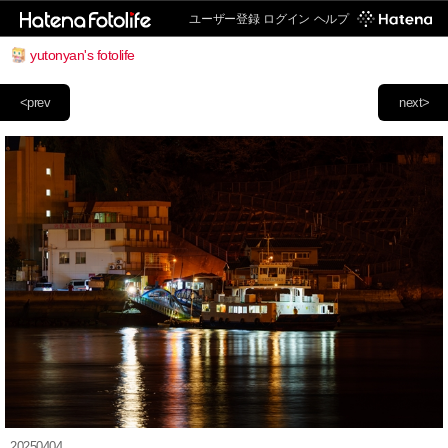
ユーザー登録
ログイン
ヘルプ
yutonyan's fotolife
<prev
next>
20250404