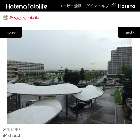
ユーザー登録
ログイン
ヘルプ
みぬさん fotolife
<prev
next>
20150910
iPod touch