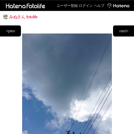
ユーザー登録
ログイン
ヘルプ
みぬさん fotolife
<prev
next>