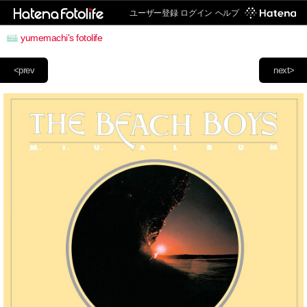
ユーザー登録
ログイン
ヘルプ
yumemachi's fotolife
<prev
next>