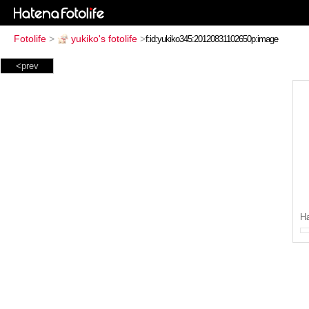
Fotolife
>
yukiko's fotolife
>
<prev
H