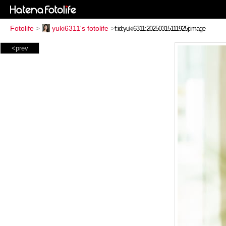
Fotolife
>
yuki6311's fotolife
>
<prev