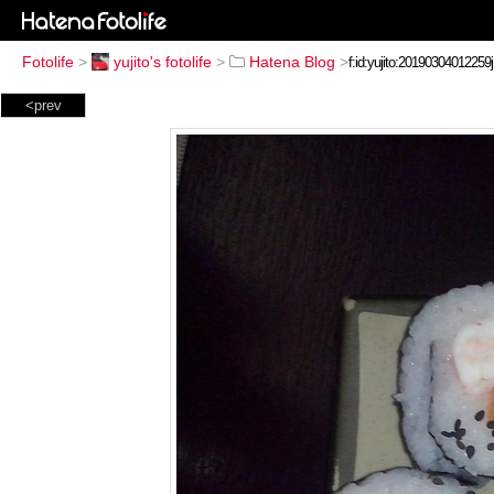
Fotolife
>
yujito's fotolife
>
Hatena Blog
>
<prev