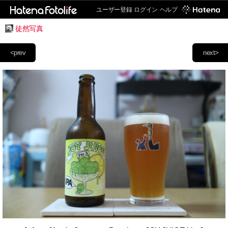
ユーザー登録
ログイン
ヘルプ
徒然写真
<prev
next>