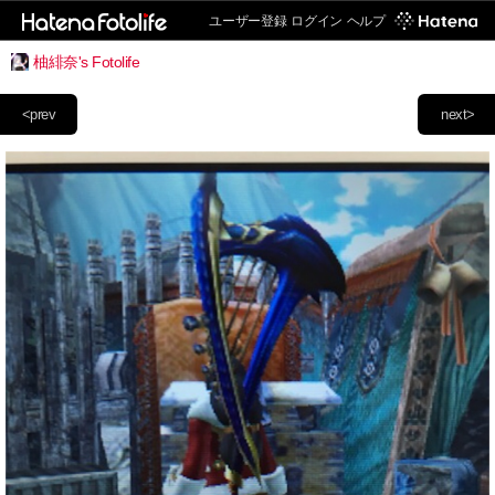
ユーザー登録
ログイン
ヘルプ
柚緋奈's Fotolife
<prev
next>