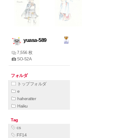
yuasa-589
7,556 枚
SO-52A
フォルダ
トップフォルダ
e
haheratter
Haiku
Tag
cs
FF14