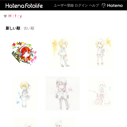
ユーザー登録
ログイン
ヘルプ
H：f：y
新しい順
|
古い順