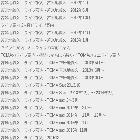
苫米地義久 ライブ案内 - 苫米地義久 2012年4月
苫米地義久 ライブ案内 - 苫米地義久 2012年6月
苫米地義久 ライブ案内 - 苫米地義久 2012年10月
ライブ案内 2 - 直前ライブ案内
苫米地義久 ライブ案内 - 苫米地義久 2012年11月
苫米地義久 ライブ案内 - 苫米地義久 2013年1月
ライブご案内 - ミニライブの直前ご案内
TOMAのライブ案内 - 昼間っからほろ酔い「TOMAのミニライブ案内」
苫米地義久 ライブ案内 - TOMA 苫米地義久 2013年5月〜
苫米地義久 ライブ案内 - TOMA 苫米地義久 2013年6月〜
苫米地義久 ライブ案内 - TOMA 苫米地義久 2013年9月〜
苫米地義久 ライブ案内 - TOMA Sax 2013.10~
苫米地義久 ライブ案内 - TOMA Sax 2013年12月 〜 2014年2月
苫米地義久 ライブ案内 - TOMA sax 2〜3月
苫米地義久 ライブ案内 - TOMA sax 2014年 2月〜
苫米地義久 ライブ案内 - TOMA sax 2014年 11月、12月〜
苫米地義久 ライブ案内 - TOMA sax 2015年 1月
苫米地義久 ライブ案内 - TOMA sax 2015年 11月
苫米地義久 ライブ案内 - 201512