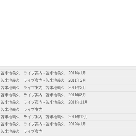
苫米地義久 ライブ案内 - 苫米地義久 2011年1月
苫米地義久 ライブ案内 - 苫米地義久 2011年2月
苫米地義久 ライブ案内 - 苫米地義久 2011年3月
苫米地義久 ライブ案内 - 苫米地義久 2011年8月
苫米地義久 ライブ案内 - 苫米地義久 2011年11月
苫米地義久 ライブ案内
苫米地義久 ライブ案内 - 苫米地義久 2011年12月
苫米地義久 ライブ案内 - 苫米地義久 2012年1月
苫米地義久 ライブ案内