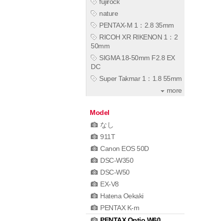
fujirock
nature
PENTAX-M 1：2.8 35mm
RICOH XR RIKENON 1：2
50mm
SIGMA 18-50mm F2.8 EX
DC
Super Takmar 1：1.8 55mm
more
Model
なし
911T
Canon EOS 50D
DSC-W350
DSC-W50
EX-V8
Hatena Oekaki
PENTAX K-m
PENTAX Optio W60