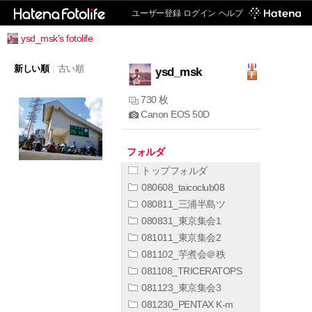
ユーザー登録
ログイン
ヘルプ
ysd_msk's fotolife
新しい順
|
古い順
ysd_msk
730 枚
Canon EOS 50D
フォルダ
トップフォルダ
080608_taicoclub08
080811_三浦半島ツ
080831_東京集会1
081011_東京集会2
081102_芋煮会＠秩
081108_TRICERATOPS
081123_東京集会3
081230_PENTAX K-m