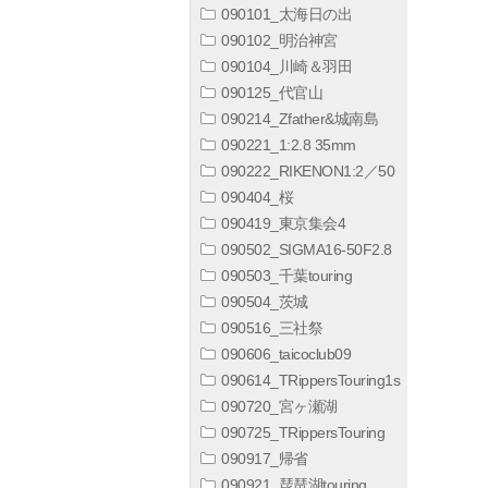
090101_太海日の出
090102_明治神宮
090104_川崎＆羽田
090125_代官山
090214_Zfather&城南島
090221_1:2.8 35mm
090222_RIKENON1:2／50
090404_桜
090419_東京集会4
090502_SIGMA16-50F2.8
090503_千葉touring
090504_茨城
090516_三社祭
090606_taicoclub09
090614_TRippersTouring1s
090720_宮ヶ瀬湖
090725_TRippersTouring
090917_帰省
090921_琵琶湖touring