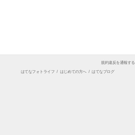
規約違反を通報する
はてなフォトライフ
/
はじめての方へ
/
はてなブログ