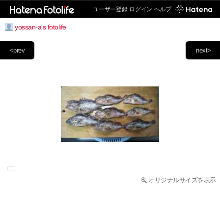
ユーザー登録
ログイン
ヘルプ
yossan-a's fotolife
<prev
next>
オリジナルサイズを表示