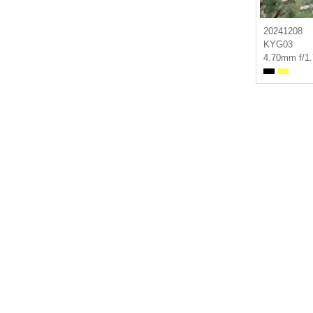
20241208
KYG03
4.70mm f/1.