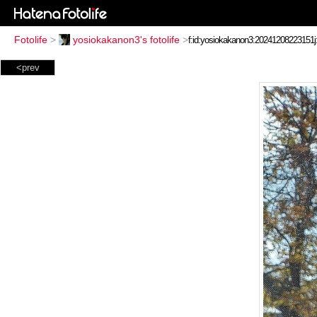
Fotolife
>
yosiokakanon3's fotolife
>
<prev