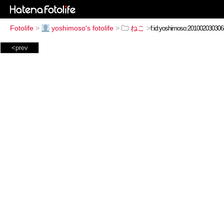
Fotolife
>
yoshimoso's fotolife
>
ねこ
>
<prev