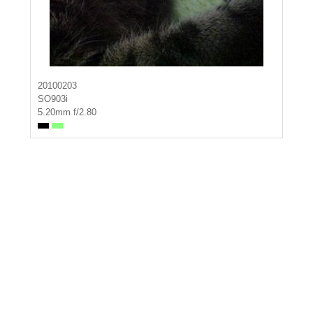
20100203
SO903i
5.20mm f/2.80