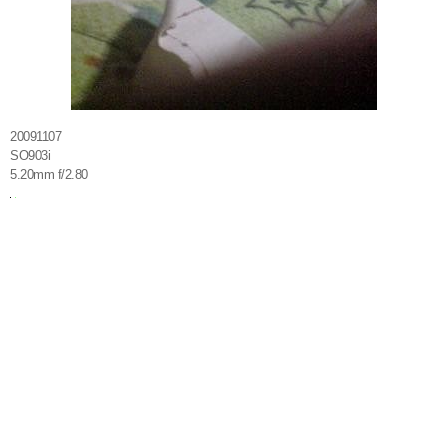
20091107
SO903i
5.20mm f/2.80