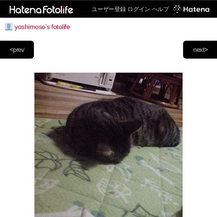
ユーザー登録
ログイン
ヘルプ
yoshimoso's fotolife
<prev
next>