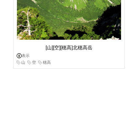
[山][空][穂高]北穂高岳
表示
山
空
穂高