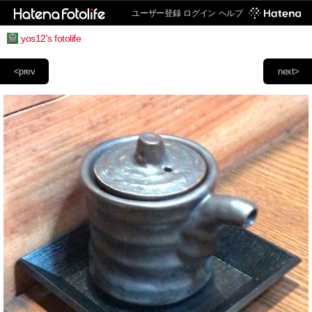
ユーザー登録
ログイン
ヘルプ
yos12's fotolife
<prev
next>