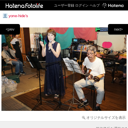
ユーザー登録
ログイン
ヘルプ
yone-hide's
<prev
next>
オリジナルサイズを表示