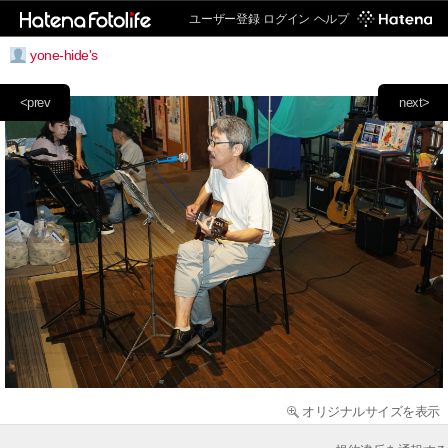
ユーザー登録
ログイン
ヘルプ
yone-hide's
<prev
next>
オリジナルサイズを表示