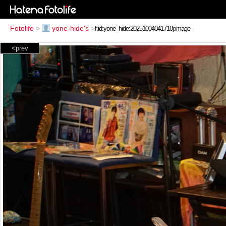
Fotolife
>
yone-hide's
>
<prev