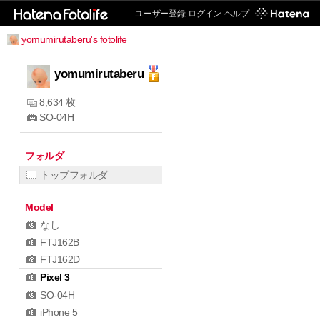
ユーザー登録
ログイン
ヘルプ
yomumirutaberu's fotolife
yomumirutaberu
8,634 枚
SO-04H
フォルダ
トップフォルダ
Model
なし
FTJ162B
FTJ162D
Pixel 3
SO-04H
iPhone 5