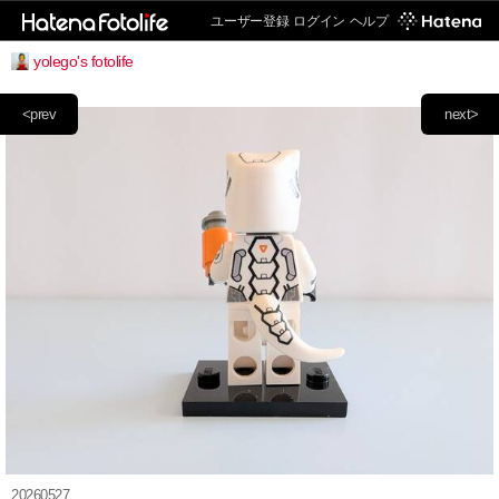
ユーザー登録
ログイン
ヘルプ
yolego's fotolife
<prev
next>
20260527