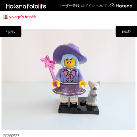
ユーザー登録
ログイン
ヘルプ
yolego's fotolife
<prev
next>
20260527